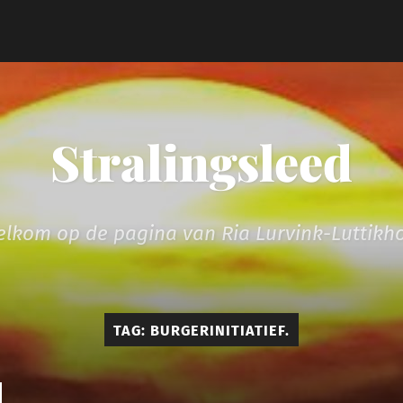
Stralingsleed
lkom op de pagina van Ria Lurvink-Luttikh
TAG:
BURGERINITIATIEF.