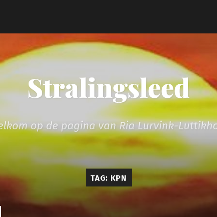
Stralingsleed
lkom op de pagina van Ria Lurvink-Luttikh
TAG:
KPN