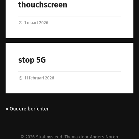
thouchscreen
1 maart 2026
stop 5G
11 februari 2026
« Oudere berichten
© 2026
Stralingsleed
. Thema door
Anders Norén
.