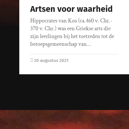
Artsen voor waarheid
Hippocrates van Kos (ca.460 v. Chr.-
370 v. Chr.) was een Griekse arts die
zijn leerlingen bij het toetreden tot de
beroepsgemeenschap van…
20 augustus 2021