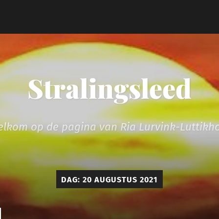
Stralingsleed
lkom op de pagina van Ria Lurvink-Luttikh
DAG:
20 AUGUSTUS 2021