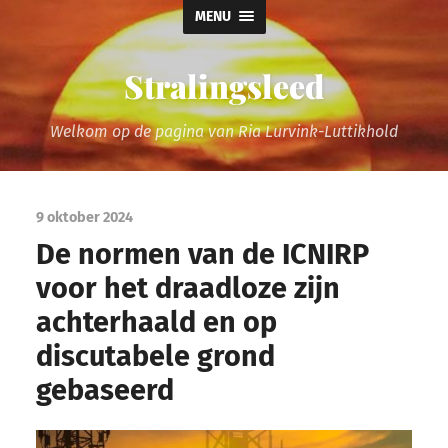
MENU
Stralingsleed
Welkom op de pagina van Ria Lurvink-Luttikhold
9 oktober 2024
De normen van de ICNIRP
voor het draadloze zijn
achterhaald en op
discutabele grond
gebaseerd