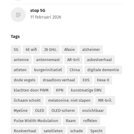
stop 5G
11 februari 2026
Tags
5G
6E wifi
26 GHz.
Afasie
alzheimer
antenne
antennemast
AR-bril
asbestverhaal
atleten
burgerinitiatief.
China
digitale dementie
dode vogels
draadloos verhaal
EHS
Hexa-X
klachten door PWM
KPN
kunstmatige EMV.
lichaam schokt
melatonine. niet slapen
MR-bril.
Myeline
OLED
OLED-scherm
onzichtbaar
Pulse Widith Modulation
Raam
roffelen
Rookverhaal
satellieten
schade
Specht