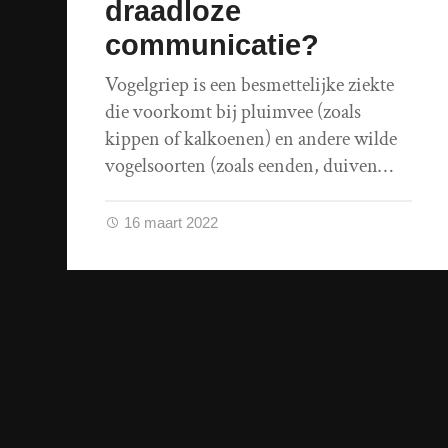
draadloze
communicatie?
Vogelgriep is een besmettelijke ziekte
die voorkomt bij pluimvee (zoals
kippen of kalkoenen) en andere wilde
vogelsoorten (zoals eenden, duiven…
16 maart 2022