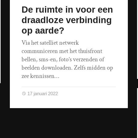
De ruimte in voor een
draadloze verbinding
op aarde?
Via het satelliet netwerk
communiceren met het thuisfront
bellen, sms-en, foto’s verzenden of
beelden downloaden. Zelfs midden op
zee kennissen…
17 januari 2022