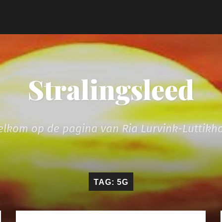
Stralingsleed
lkom op de pagina van Ria Lurvink-Luttikh
TAG:
5G