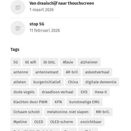
Van draaischijf naar thouchscreen
1 maart 2026
stop 5G
11 februari 2026
Tags
5G
6E wifi
26 GHz.
Afasie
alzheimer
antenne
antennemast
AR-bril
asbestverhaal
atleten
burgerinitiatief.
China
digitale dementie
dode vogels
draadloos verhaal
EHS
Hexa-X
klachten door PWM
KPN
kunstmatige EMV.
lichaam schokt
melatonine. niet slapen
MR-bril.
Myeline
OLED
OLED-scherm
onzichtbaar