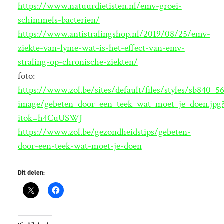
https://www.natuurdietisten.nl/emv-groei-
schimmels-bacterien/
https://www.antistralingshop.nl/2019/08/25/emv-
ziekte-van-lyme-wat-is-het-effect-van-emv-
straling-op-chronische-ziekten/
foto:
https://www.zol.be/sites/default/files/styles/sb840_5
image/gebeten_door_een_teek_wat_moet_je_doen.jpg
itok=h4CuUSWJ
https://www.zol.be/gezondheidstips/gebeten-
door-een-teek-wat-moet-je-doen
Dit delen: