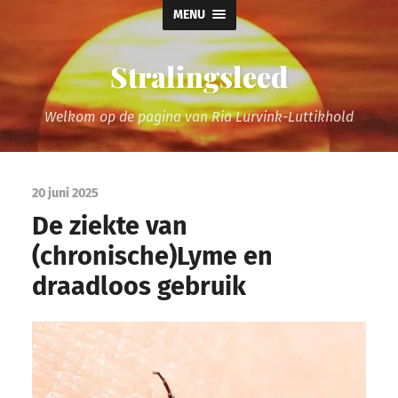
MENU
Stralingsleed
Welkom op de pagina van Ria Lurvink-Luttikhold
20 juni 2025
De ziekte van
(chronische)Lyme en
draadloos gebruik