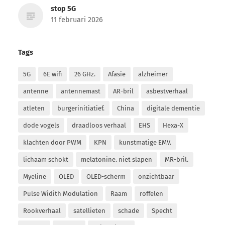
stop 5G
11 februari 2026
Tags
5G
6E wifi
26 GHz.
Afasie
alzheimer
antenne
antennemast
AR-bril
asbestverhaal
atleten
burgerinitiatief.
China
digitale dementie
dode vogels
draadloos verhaal
EHS
Hexa-X
klachten door PWM
KPN
kunstmatige EMV.
lichaam schokt
melatonine. niet slapen
MR-bril.
Myeline
OLED
OLED-scherm
onzichtbaar
Pulse Widith Modulation
Raam
roffelen
Rookverhaal
satellieten
schade
Specht