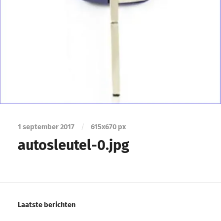
1 september 2017
/
615
x
670 px
autosleutel-0.jpg
Laatste berichten