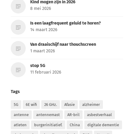
Kind mogen zijn in 2026
8 mei 2026
Is een laagfrequent geluid te horen?
14 maart 2026
Van draaischijf naar thouchscreen
1 maart 2026
stop 5G
11 februari 2026
Tags
5G
6E wifi
26 GHz.
Afasie
alzheimer
antenne
antennemast
AR-bril
asbestverhaal
atleten
burgerinitiatief.
China
digitale dementie