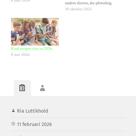
6 juni 2026
andere dieren, die plotseling
in paniek raken en moeilijk
30 oktober 2025
te kalmeren zijn. Er zijn
inmiddels concrete
aanwijzingen dat dit
veroorzaakt wordt door het
nieuwe zendnetwerk ‘5G’.
5G wat de vijfde generatie
Kind mogen zijn in 2026
mobiele…
8 mei 2026
Ria Luttikhold
11 februari 2026