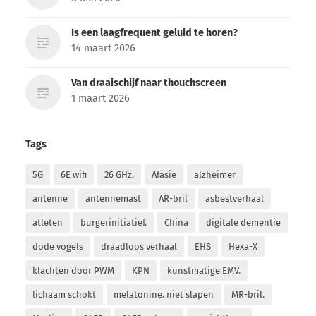
Is een laagfrequent geluid te horen?
14 maart 2026
Van draaischijf naar thouchscreen
1 maart 2026
Tags
5G
6E wifi
26 GHz.
Afasie
alzheimer
antenne
antennemast
AR-bril
asbestverhaal
atleten
burgerinitiatief.
China
digitale dementie
dode vogels
draadloos verhaal
EHS
Hexa-X
klachten door PWM
KPN
kunstmatige EMV.
lichaam schokt
melatonine. niet slapen
MR-bril.