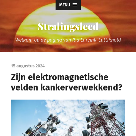
MENU
Stralingsleed
Welkom op de pagina van Ria Lurvink-Luttikhold
15 augustus 2024
Zijn elektromagnetische
velden kankerverwekkend?