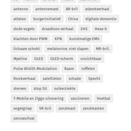
antenne
antennemast
AR-bril
asbestverhaal
atleten
burgerinitiatief.
China
digitale dementie
dode vogels
draadloos verhaal
EHS
Hexa-X
klachten door PWM
KPN
kunstmatige EMV.
lichaam schokt
melatonine. niet slapen
MR-bril.
Myeline
OLED
OLED-scherm
onzichtbaar
Pulse Widith Modulation
Raam
roffelen
Rookverhaal
satellieten
schade
Specht
sterven
stop 5G
suikerziekte
T-Mobile en Ziggo uitvoering
vaccineren
Voetbal
vogelgriep
VR-bril
zendmast
zendmasten
zenuwuitval