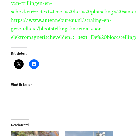
van-trillingen-en-
schokken#:~:text=Door%20het%20plotseling%20sa
https://www.antennebureau.nl/straling-en-
gezondheid/blootstellingslimieten-voor-
elektromagnetischevelden#:~:text=De%20blootstell
Dit delen:
Vind ik leuk:
Gerelateerd