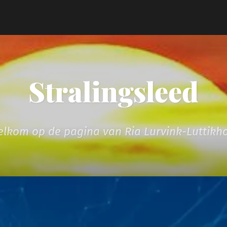
Stralingsleed
lkom op de pagina van Ria Lurvink-Luttikh