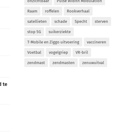
onzichtbaar
Pulse Widith Modulation
Raam
roffelen
Rookverhaal
satellieten
schade
Specht
sterven
stop 5G
suikerziekte
T-Mobile en Ziggo uitvoering
vaccineren
Voetbal
vogelgriep
VR-bril
zendmast
zendmasten
zenuwuitval
d te