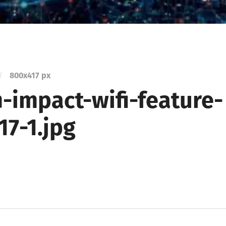
/
800
x
417 px
h-impact-wifi-feature-
17-1.jpg