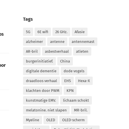
Tags
5G
6E wifi
26 GHz.
Afasie
os
alzheimer
antenne
antennemast
AR-bril
asbestverhaal
atleten
burgerinitiatief.
China
oor
digitale dementie
dode vogels
draadloos verhaal
EHS
Hexa-X
klachten door PWM
KPN
kunstmatige EMV.
lichaam schokt
melatonine. niet slapen
MR-bril.
Myeline
OLED
OLED-scherm