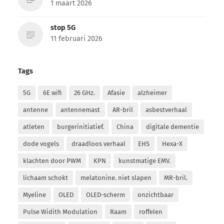
1 maart 2026
stop 5G
11 februari 2026
Tags
5G
6E wifi
26 GHz.
Afasie
alzheimer
antenne
antennemast
AR-bril
asbestverhaal
atleten
burgerinitiatief.
China
digitale dementie
dode vogels
draadloos verhaal
EHS
Hexa-X
klachten door PWM
KPN
kunstmatige EMV.
lichaam schokt
melatonine. niet slapen
MR-bril.
Myeline
OLED
OLED-scherm
onzichtbaar
Pulse Widith Modulation
Raam
roffelen