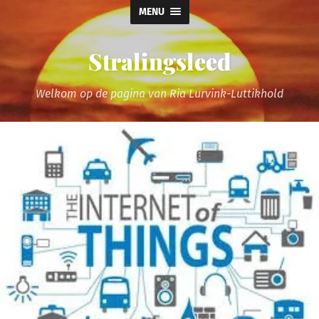
MENU
Stralingsleed
Welkom op de pagina van Ria Lurvink-Luttikhold