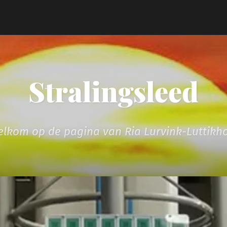
Stralingsleed
lkom op de pagina van Ria Lurvink-Luttikh