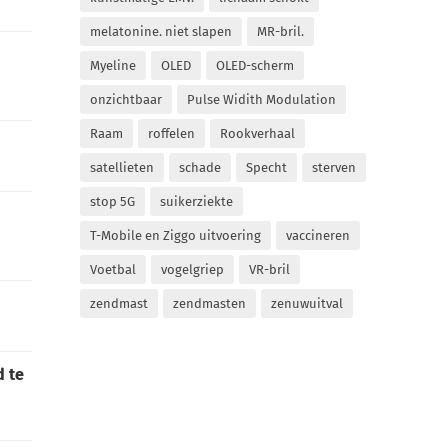
melatonine. niet slapen
MR-bril.
Myeline
OLED
OLED-scherm
onzichtbaar
Pulse Widith Modulation
Raam
roffelen
Rookverhaal
satellieten
schade
Specht
sterven
stop 5G
suikerziekte
T-Mobile en Ziggo uitvoering
vaccineren
Voetbal
vogelgriep
VR-bril
zendmast
zendmasten
zenuwuitval
d te