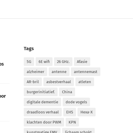
Tags
5G
6E wifi
26 GHz.
Afasie
os
alzheimer
antenne
antennemast
AR-bril
asbestverhaal
atleten
burgerinitiatief.
China
oor
digitale dementie
dode vogels
draadloos verhaal
EHS
Hexa-X
klachten door PWM
KPN
kunstmatige EMV.
lichaam schokt