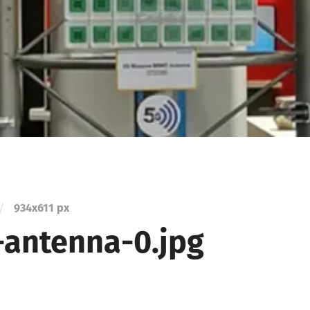
/
934
x
611 px
antenna-0.jpg