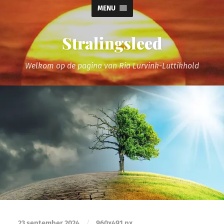
MENU
Stralingsleed
Welkom op de pagina van Ria Lurvink-Luttikhold
23 september 2024
/
960
x
491 px