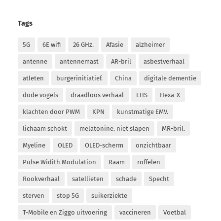
Tags
5G
6E wifi
26 GHz.
Afasie
alzheimer
antenne
antennemast
AR-bril
asbestverhaal
atleten
burgerinitiatief.
China
digitale dementie
dode vogels
draadloos verhaal
EHS
Hexa-X
klachten door PWM
KPN
kunstmatige EMV.
lichaam schokt
melatonine. niet slapen
MR-bril.
Myeline
OLED
OLED-scherm
onzichtbaar
Pulse Widith Modulation
Raam
roffelen
Rookverhaal
satellieten
schade
Specht
sterven
stop 5G
suikerziekte
T-Mobile en Ziggo uitvoering
vaccineren
Voetbal