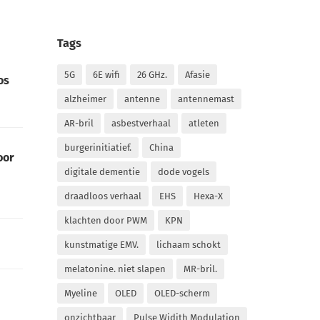
Tags
5G
6E wifi
26 GHz.
Afasie
os
alzheimer
antenne
antennemast
AR-bril
asbestverhaal
atleten
burgerinitiatief.
China
oor
digitale dementie
dode vogels
draadloos verhaal
EHS
Hexa-X
klachten door PWM
KPN
kunstmatige EMV.
lichaam schokt
melatonine. niet slapen
MR-bril.
Myeline
OLED
OLED-scherm
onzichtbaar
Pulse Widith Modulation