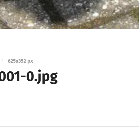
/
625
x
352 px
001-0.jpg