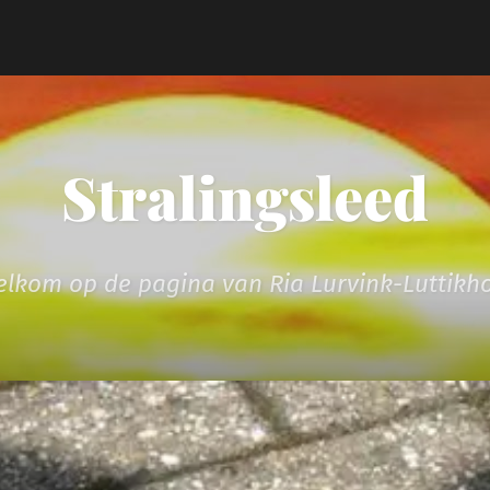
Stralingsleed
lkom op de pagina van Ria Lurvink-Luttikh