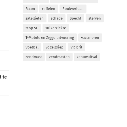
Raam
roffelen
Rookverhaal
satellieten
schade
Specht
sterven
stop 5G
suikerziekte
T-Mobile en Ziggo uitvoering
vaccineren
Voetbal
vogelgriep
VR-bril
zendmast
zendmasten
zenuwuitval
d te