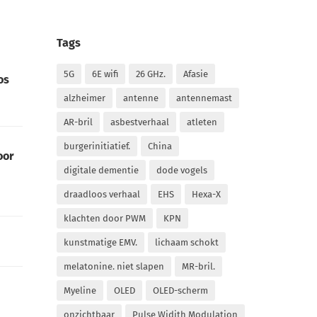
Tags
5G
6E wifi
26 GHz.
Afasie
os
alzheimer
antenne
antennemast
AR-bril
asbestverhaal
atleten
burgerinitiatief.
China
oor
digitale dementie
dode vogels
draadloos verhaal
EHS
Hexa-X
klachten door PWM
KPN
kunstmatige EMV.
lichaam schokt
melatonine. niet slapen
MR-bril.
Myeline
OLED
OLED-scherm
onzichtbaar
Pulse Widith Modulation