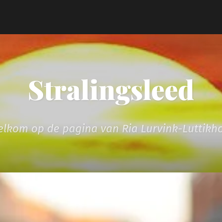
Stralingsleed
lkom op de pagina van Ria Lurvink-Luttikh