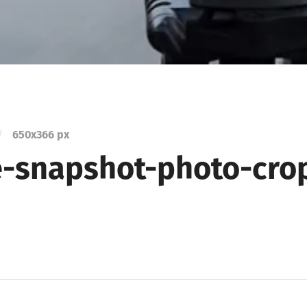
/
650
x
366 px
-snapshot-photo-crop