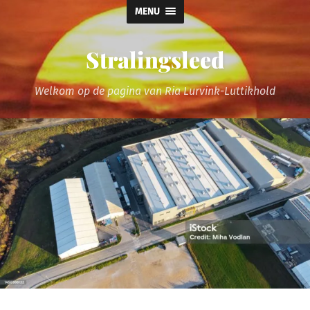
MENU
Stralingsleed
Welkom op de pagina van Ria Lurvink-Luttikhold