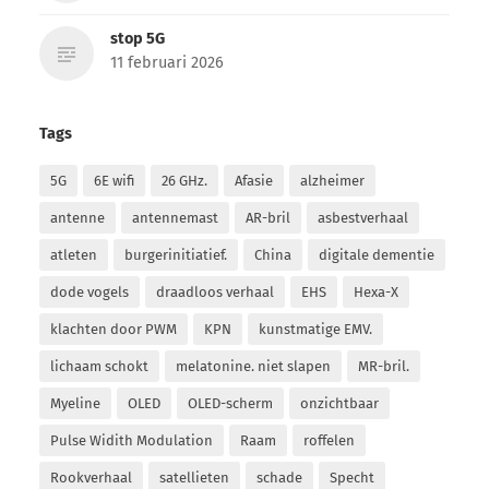
stop 5G
11 februari 2026
Tags
5G
6E wifi
26 GHz.
Afasie
alzheimer
antenne
antennemast
AR-bril
asbestverhaal
atleten
burgerinitiatief.
China
digitale dementie
dode vogels
draadloos verhaal
EHS
Hexa-X
klachten door PWM
KPN
kunstmatige EMV.
lichaam schokt
melatonine. niet slapen
MR-bril.
Myeline
OLED
OLED-scherm
onzichtbaar
Pulse Widith Modulation
Raam
roffelen
Rookverhaal
satellieten
schade
Specht