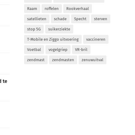
Raam
roffelen
Rookverhaal
satellieten
schade
Specht
sterven
stop 5G
suikerziekte
T-Mobile en Ziggo uitvoering
vaccineren
Voetbal
vogelgriep
VR-bril
zendmast
zendmasten
zenuwuitval
d te