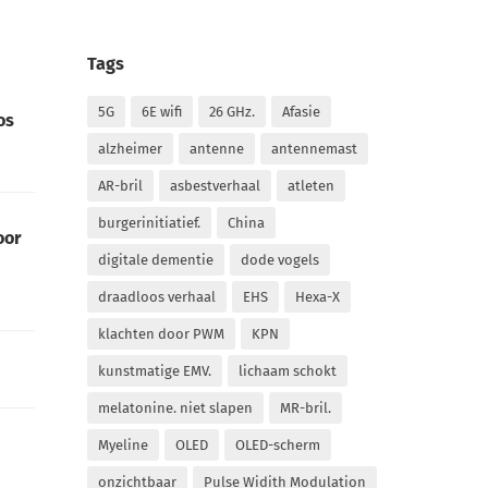
Tags
5G
6E wifi
26 GHz.
Afasie
os
alzheimer
antenne
antennemast
AR-bril
asbestverhaal
atleten
burgerinitiatief.
China
oor
digitale dementie
dode vogels
draadloos verhaal
EHS
Hexa-X
klachten door PWM
KPN
kunstmatige EMV.
lichaam schokt
melatonine. niet slapen
MR-bril.
Myeline
OLED
OLED-scherm
onzichtbaar
Pulse Widith Modulation