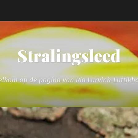
Stralingsleed
lkom op de pagina van Ria Lurvink-Luttikh