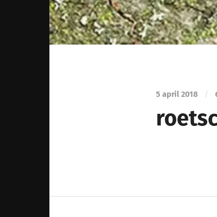
5 april 2018
/
roets