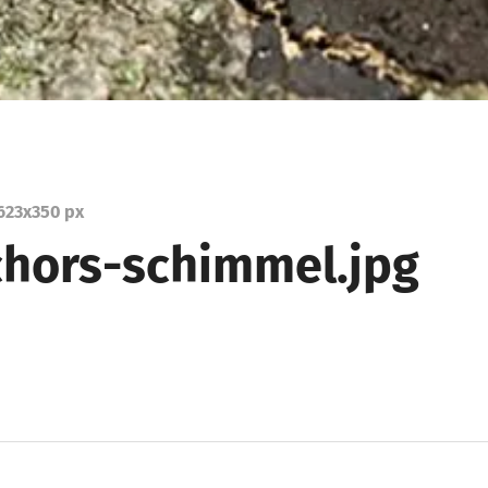
623
x
350 px
chors-schimmel.jpg