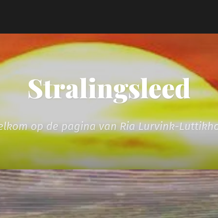
Stralingsleed
lkom op de pagina van Ria Lurvink-Luttikh