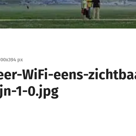
00
x
394 px
er-WiFi-eens-zichtba
jn-1-0.jpg