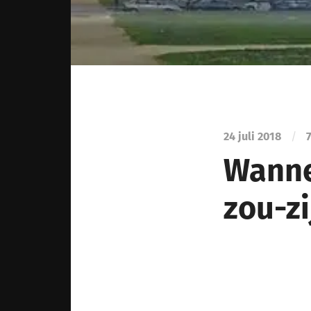
24 juli 2018
/
7
Wanne
zou-zi