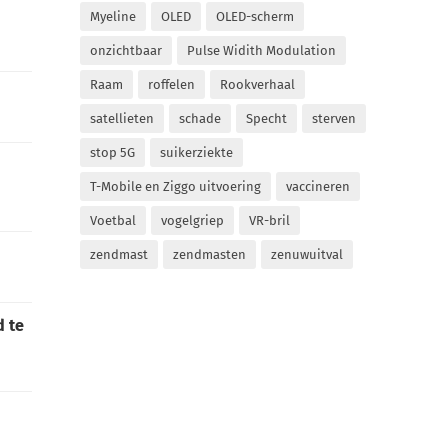
Myeline
OLED
OLED-scherm
onzichtbaar
Pulse Widith Modulation
Raam
roffelen
Rookverhaal
satellieten
schade
Specht
sterven
stop 5G
suikerziekte
T-Mobile en Ziggo uitvoering
vaccineren
Voetbal
vogelgriep
VR-bril
zendmast
zendmasten
zenuwuitval
d te