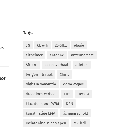
Tags
5G
6E wifi
26 GHz.
Afasie
os
alzheimer
antenne
antennemast
AR-bril
asbestverhaal
atleten
burgerinitiatief.
China
oor
digitale dementie
dode vogels
draadloos verhaal
EHS
Hexa-X
klachten door PWM
KPN
kunstmatige EMV.
lichaam schokt
melatonine. niet slapen
MR-bril.