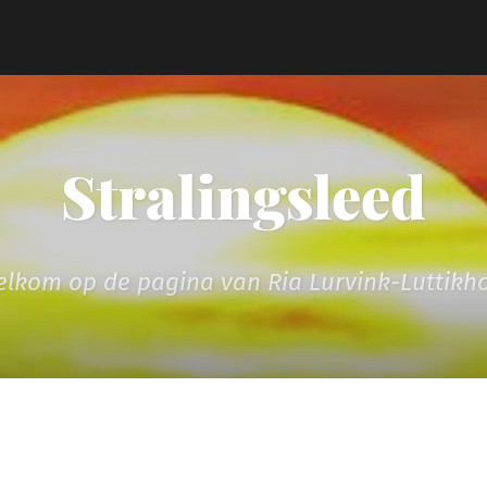
Stralingsleed
lkom op de pagina van Ria Lurvink-Luttikh