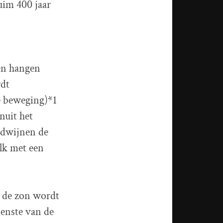
uim 400 jaar
en hangen
rdt
e beweging)*1
nuit het
rdwijnen de
lk met een
n de zon wordt
nenste van de