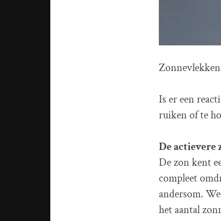
Zonnevlekken
Is er een react
ruiken of te h
De actievere 
De zon kent ee
compleet omdr
andersom. Wet
het aantal zon