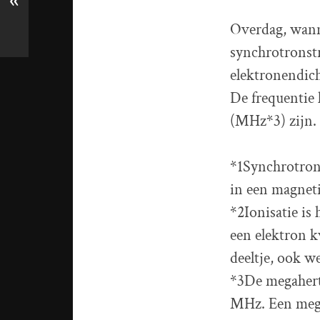
«
Overdag, wanne
synchrotronstr
elektronendich
De frequentie 
(MHz*3) zijn.
*1Synchrotronst
in een magneti
*2Ionisatie is
een elektron k
deeltje, ook w
*3De megahertz
MHz. Een megah