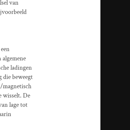
lsel van
ijvoorbeeld
 een
en algemene
sche ladingen
g die beweegt
ch/magnetisch
e wisselt. De
van lage tot
aarin