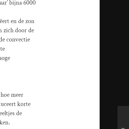
ar’ bijna 6000
ëert en de zon
n zich door de
de convectie
te
hoge
: hoe meer
duceert korte
eeltjes de
ken.