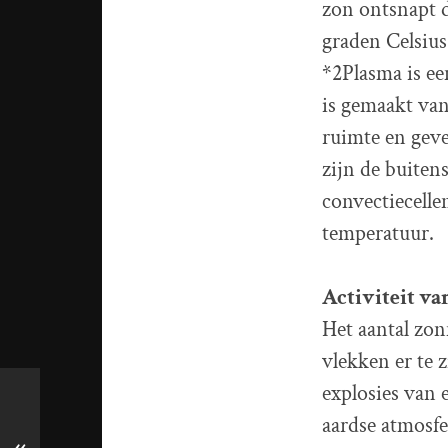
zon ontsnapt d
graden Celsius 
*2Plasma is ee
is gemaakt van
ruimte en geve
zijn de buiten
convectiecelle
temperatuur.
Activiteit va
Het aantal zon
vlekken er te z
explosies van 
aardse atmosfe