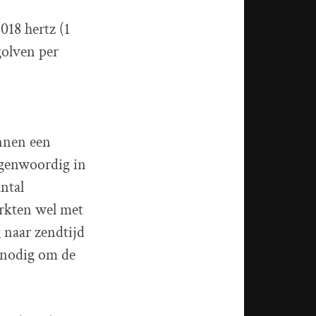
018 hertz (1
golven per
innen een
egenwoordig in
ntal
erkten wel met
 naar zendtijd
 nodig om de