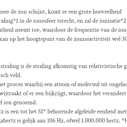
er de zon schijnt, komt er een grote hoeveelheid
aling*1 in de ionosfeer terecht, en zal de ionisatie*2
theid neemt toe, waardoor de frequentie van de iono
kan op het hoogtepunt van de zonneactiviteit wel 3
raling is de straling afkomstig van relativistische g
sch veld.
 het proces waarbij een atoom of molecuul uit ongela
wijtraakt of er een bijkrijgt, waardoor het verandert
el ion genoemd.
 is een tot het SI* behorende afgeleide eenheid met
ertz is gelijk aan 106 Hz, ofwel 1.000.000 hertz. *