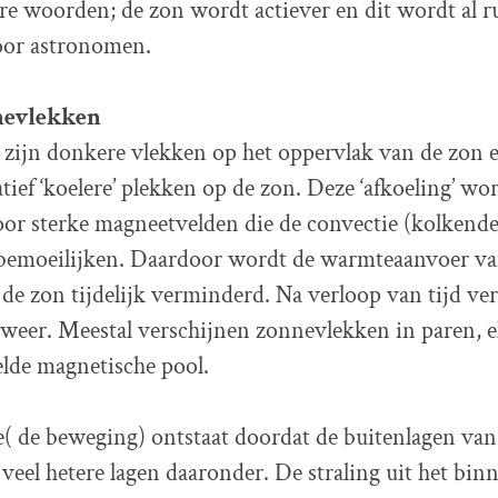
re woorden; de zon wordt actiever en dit wordt al r
oor astronomen.
nevlekken
zijn donkere vlekken op het oppervlak van de zon 
tief ‘koelere’ plekken op de zon. Deze ‘afkoeling’ wo
oor sterke magneetvelden die de convectie (kolkend
bemoeilijken. Daardoor wordt de warmteaanvoer va
de zon tijdelijk verminderd. Na verloop van tijd ve
weer. Meestal verschijnen zonnevlekken in paren, e
lde magnetische pool.
( de beweging) ontstaat doordat de buitenlagen va
 veel hetere lagen daaronder. De straling uit het bin