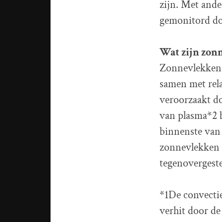
zijn. Met ande
gemonitord d
Wat zijn zon
Zonnevlekken 
samen met rela
veroorzaakt d
van plasma*2 
binnenste van 
zonnevlekken 
tegenovergeste
*1De convectie
verhit door de