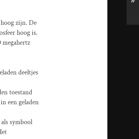
»
 hoog zijn. De
sfeer hoog is.
0 megahertz
eladen deeltjes
den toestand
 in een geladen
 als symbool
Het