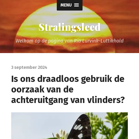
MENU
Stralingsleed
Welkom op de pagina van Ria Lurvink-Luttikhold
3 september 2024
Is ons draadloos gebruik de
oorzaak van de
achteruitgang van vlinders?