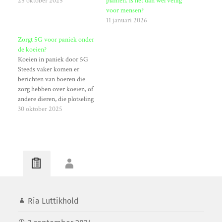
25 oktober 2025
planten. Is het dan wel veilig
voor mensen?
11 januari 2026
Zorgt 5G voor paniek onder
de koeien?
Koeien in paniek door 5G
Steeds vaker komen er
berichten van boeren die
zorg hebben over koeien, of
andere dieren, die plotseling
in paniek raken en moeilijk
30 oktober 2025
te kalmeren zijn. Er zijn
inmiddels concrete
aanwijzingen dat dit
veroorzaakt wordt door het
nieuwe zendnetwerk ‘5G’.
5G wat de vijfde generatie
mobiele…
Ria Luttikhold