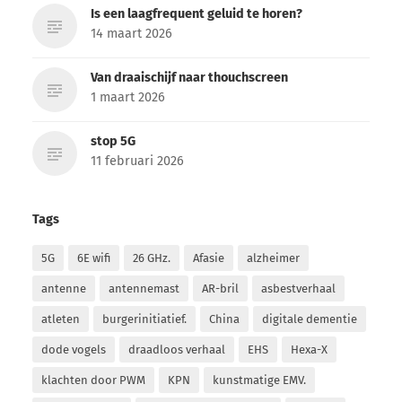
Is een laagfrequent geluid te horen?
14 maart 2026
Van draaischijf naar thouchscreen
1 maart 2026
stop 5G
11 februari 2026
Tags
5G
6E wifi
26 GHz.
Afasie
alzheimer
antenne
antennemast
AR-bril
asbestverhaal
atleten
burgerinitiatief.
China
digitale dementie
dode vogels
draadloos verhaal
EHS
Hexa-X
klachten door PWM
KPN
kunstmatige EMV.