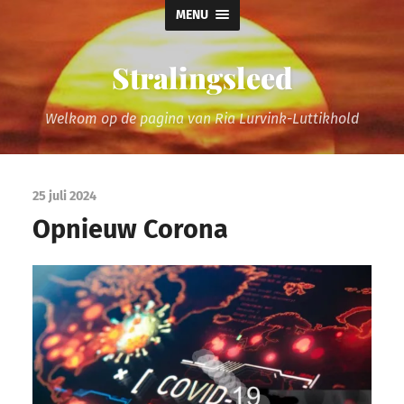
MENU
Stralingsleed
Welkom op de pagina van Ria Lurvink-Luttikhold
25 juli 2024
Opnieuw Corona