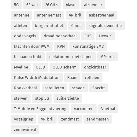
5G
6E wifi
26 GHz.
Afasie
alzheimer
antenne
antennemast
AR-bril
asbestverhaal
atleten
burgerinitiatief.
China
digitale dementie
dode vogels
draadloos verhaal
EHS
Hexa-X
klachten door PWM
KPN
kunstmatige EMV.
lichaam schokt
melatonine. niet slapen
MR-bril.
Myeline
OLED
OLED-scherm
onzichtbaar
Pulse Widith Modulation
Raam
roffelen
Rookverhaal
satellieten
schade
Specht
sterven
stop 5G
suikerziekte
T-Mobile en Ziggo uitvoering
vaccineren
Voetbal
vogelgriep
VR-bril
zendmast
zendmasten
zenuwuitval