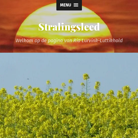
MENU
Stralingsleed
Welkom op de pagina van Ria Lurvink-Luttikhold