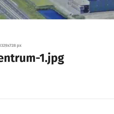
1329
x
728 px
entrum-1.jpg