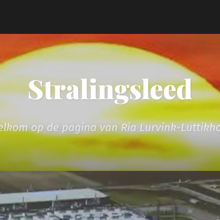
Stralingsleed
lkom op de pagina van Ria Lurvink-Luttikh