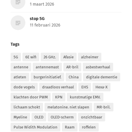
1 maart 2026
stop 5G
11 februari 2026
Tags
5G
6E wifi
26 GHz.
Afasie
alzheimer
antenne
antennemast
AR-bril
asbestverhaal
atleten
burgerinitiatief.
China
digitale dementie
dode vogels
draadloos verhaal
EHS
Hexa-X
klachten door PWM
KPN
kunstmatige EMV.
lichaam schokt
melatonine. niet slapen
MR-bril.
Myeline
OLED
OLED-scherm
onzichtbaar
Pulse Widith Modulation
Raam
roffelen