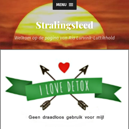
MENU
Stralingsleed
Welkom op de pagina van Ria Lurvink-Luttikhold