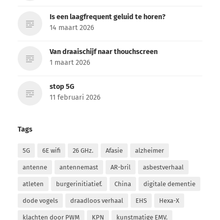
Is een laagfrequent geluid te horen?
14 maart 2026
Van draaischijf naar thouchscreen
1 maart 2026
stop 5G
11 februari 2026
Tags
5G
6E wifi
26 GHz.
Afasie
alzheimer
antenne
antennemast
AR-bril
asbestverhaal
atleten
burgerinitiatief.
China
digitale dementie
dode vogels
draadloos verhaal
EHS
Hexa-X
klachten door PWM
KPN
kunstmatige EMV.