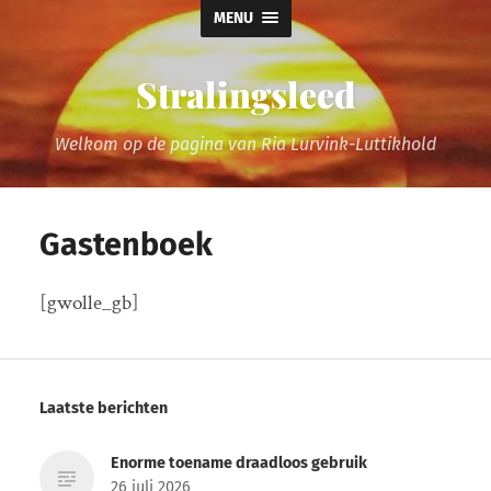
MENU
Stralingsleed
Welkom op de pagina van Ria Lurvink-Luttikhold
Gastenboek
[gwolle_gb]
Laatste berichten
Enorme toename draadloos gebruik
26 juli 2026