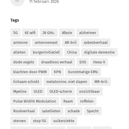
11 februari 2026
Tags
5G
6E wifi
26 GHz.
Afasie
alzheimer
antenne
antennemast
AR-bril
asbestverhaal
atleten
burgerinitiatief.
China
digitale dementie
dode vogels
draadloos verhaal
EHS
Hexa-X
klachten door PWM
KPN
kunstmatige EMV.
lichaam schokt
melatonine. niet slapen
MR-bril.
Myeline
OLED
OLED-scherm
onzichtbaar
Pulse Widith Modulation
Raam
roffelen
Rookverhaal
satellieten
schade
Specht
sterven
stop 5G
suikerziekte