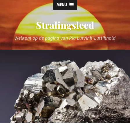
MENU
Stralingsleed
Welkom op de pagina van Ria Lurvink-Luttikhold