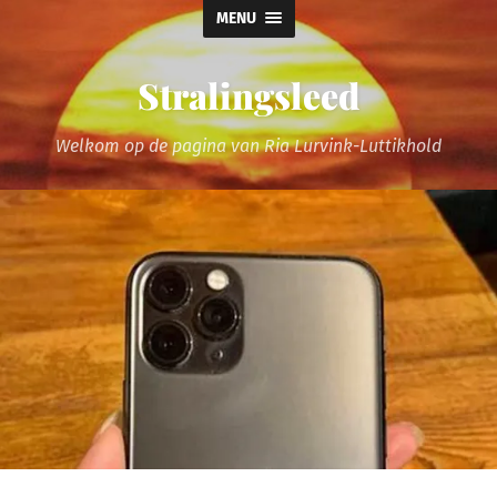
MENU
Stralingsleed
Welkom op de pagina van Ria Lurvink-Luttikhold