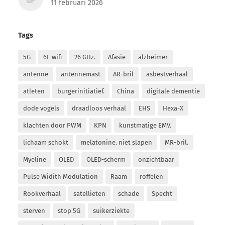
11 februari 2026
Tags
5G
6E wifi
26 GHz.
Afasie
alzheimer
antenne
antennemast
AR-bril
asbestverhaal
atleten
burgerinitiatief.
China
digitale dementie
dode vogels
draadloos verhaal
EHS
Hexa-X
klachten door PWM
KPN
kunstmatige EMV.
lichaam schokt
melatonine. niet slapen
MR-bril.
Myeline
OLED
OLED-scherm
onzichtbaar
Pulse Widith Modulation
Raam
roffelen
Rookverhaal
satellieten
schade
Specht
sterven
stop 5G
suikerziekte