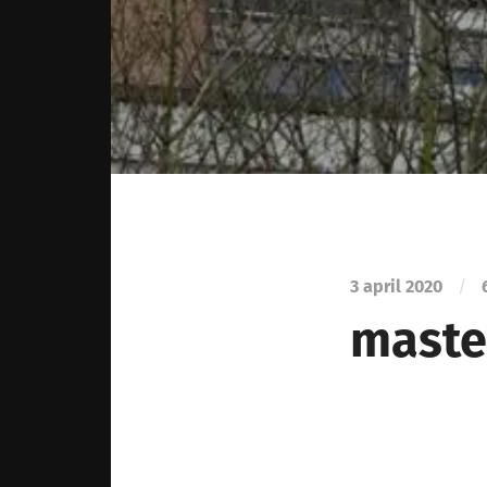
3 april 2020
/
maste