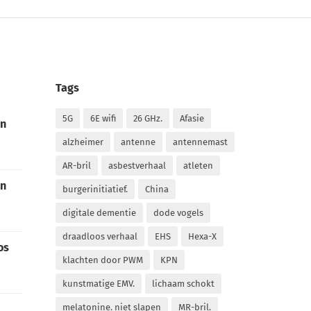
Tags
5G
6E wifi
26 GHz.
Afasie
en
alzheimer
antenne
antennemast
AR-bril
asbestverhaal
atleten
en
burgerinitiatief.
China
digitale dementie
dode vogels
draadloos verhaal
EHS
Hexa-X
os
klachten door PWM
KPN
kunstmatige EMV.
lichaam schokt
melatonine. niet slapen
MR-bril.