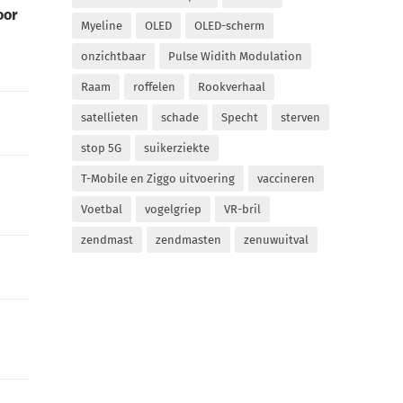
oor
Myeline
OLED
OLED-scherm
onzichtbaar
Pulse Widith Modulation
Raam
roffelen
Rookverhaal
satellieten
schade
Specht
sterven
stop 5G
suikerziekte
T-Mobile en Ziggo uitvoering
vaccineren
Voetbal
vogelgriep
VR-bril
zendmast
zendmasten
zenuwuitval