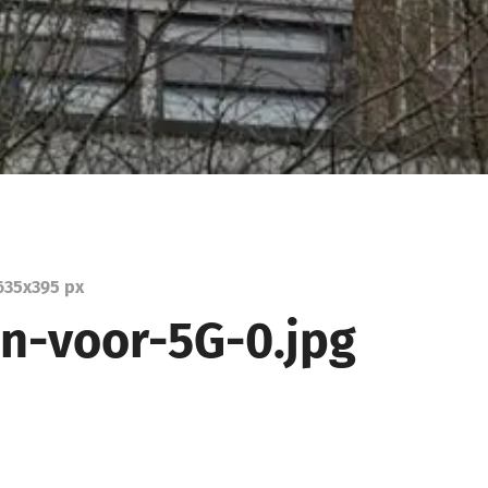
635
x
395 px
n-voor-5G-0.jpg