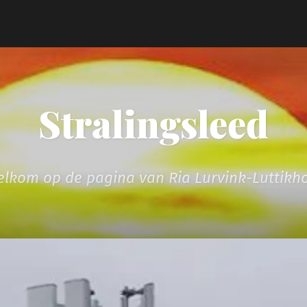
Stralingsleed
lkom op de pagina van Ria Lurvink-Luttikh