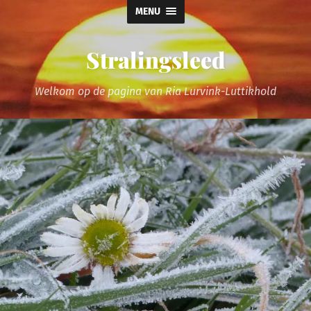
MENU
Stralingsleed
Welkom op de pagina van Ria Lurvink-Luttikhold