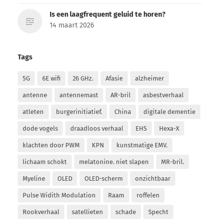
Is een laagfrequent geluid te horen?
14 maart 2026
Tags
5G
6E wifi
26 GHz.
Afasie
alzheimer
antenne
antennemast
AR-bril
asbestverhaal
atleten
burgerinitiatief.
China
digitale dementie
dode vogels
draadloos verhaal
EHS
Hexa-X
klachten door PWM
KPN
kunstmatige EMV.
lichaam schokt
melatonine. niet slapen
MR-bril.
Myeline
OLED
OLED-scherm
onzichtbaar
Pulse Widith Modulation
Raam
roffelen
Rookverhaal
satellieten
schade
Specht