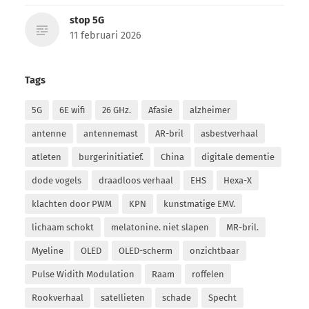
stop 5G
11 februari 2026
Tags
5G
6E wifi
26 GHz.
Afasie
alzheimer
antenne
antennemast
AR-bril
asbestverhaal
atleten
burgerinitiatief.
China
digitale dementie
dode vogels
draadloos verhaal
EHS
Hexa-X
klachten door PWM
KPN
kunstmatige EMV.
lichaam schokt
melatonine. niet slapen
MR-bril.
Myeline
OLED
OLED-scherm
onzichtbaar
Pulse Widith Modulation
Raam
roffelen
Rookverhaal
satellieten
schade
Specht