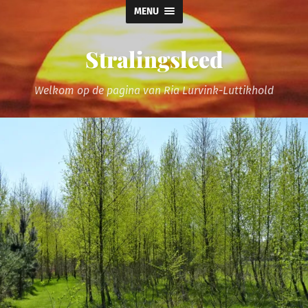
MENU
Stralingsleed
Welkom op de pagina van Ria Lurvink-Luttikhold