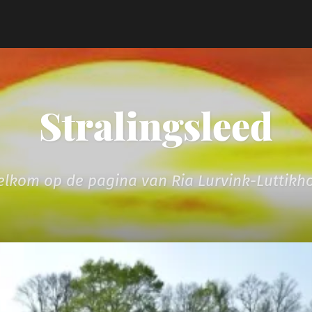
Stralingsleed
lkom op de pagina van Ria Lurvink-Luttikh