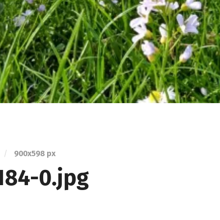
/
900
x
598 px
184-0.jpg