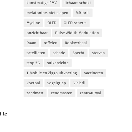
kunstmatige EMV.
lichaam schokt
melatonine. niet slapen
MR-bril.
Myeline
OLED
OLED-scherm
onzichtbaar
Pulse Widith Modulation
Raam
roffelen
Rookverhaal
satellieten
schade
Specht
sterven
stop 5G
suikerziekte
T-Mobile en Ziggo uitvoering
vaccineren
Voetbal
vogelgriep
VR-bril
zendmast
zendmasten
zenuwuitval
d te