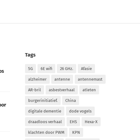
Tags
5G
6E wifi
26 GHz.
Afasie
os
alzheimer
antenne
antennemast
AR-bril
asbestverhaal
atleten
burgerinitiatief.
China
oor
digitale dementie
dode vogels
draadloos verhaal
EHS
Hexa-X
klachten door PWM
KPN