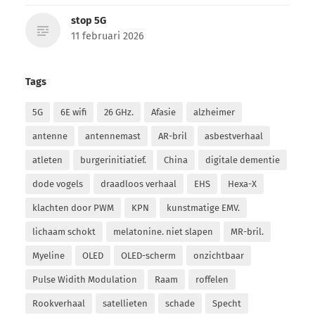
stop 5G
11 februari 2026
Tags
5G
6E wifi
26 GHz.
Afasie
alzheimer
antenne
antennemast
AR-bril
asbestverhaal
atleten
burgerinitiatief.
China
digitale dementie
dode vogels
draadloos verhaal
EHS
Hexa-X
klachten door PWM
KPN
kunstmatige EMV.
lichaam schokt
melatonine. niet slapen
MR-bril.
Myeline
OLED
OLED-scherm
onzichtbaar
Pulse Widith Modulation
Raam
roffelen
Rookverhaal
satellieten
schade
Specht