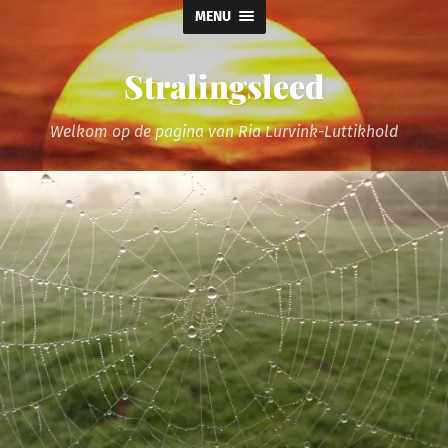
MENU
Stralingsleed
Welkom op de pagina van Ria Lurvink-Luttikhold