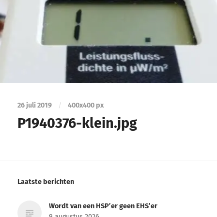
26 juli 2019
/
400
x
400 px
P1940376-klein.jpg
Laatste berichten
Wordt van een HSP’er geen EHS’er
9 augustus 2026