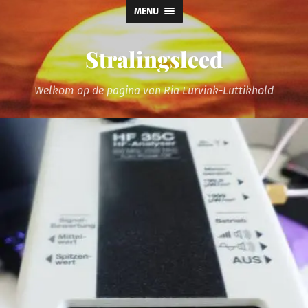
MENU
Stralingsleed
Welkom op de pagina van Ria Lurvink-Luttikhold