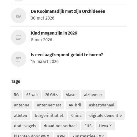
De Koolmansdijk met zijn Orchideeën
30 mei 2026
Kind mogen zijn in 2026
8 mei 2026
Is een laagfrequent geluid te horen?
14 maart 2026
Tags
5G
6E wifi
26 GHz.
Afasie
alzheimer
antenne
antennemast
AR-bril
asbestverhaal
atleten
burgerinitiatief.
China
digitale dementie
dode vogels
draadloos verhaal
EHS
Hexa-X
klachten door PWM
KPN
kunstmatige EMV.