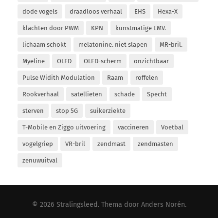
dode vogels
draadloos verhaal
EHS
Hexa-X
klachten door PWM
KPN
kunstmatige EMV.
lichaam schokt
melatonine. niet slapen
MR-bril.
Myeline
OLED
OLED-scherm
onzichtbaar
Pulse Widith Modulation
Raam
roffelen
Rookverhaal
satellieten
schade
Specht
sterven
stop 5G
suikerziekte
T-Mobile en Ziggo uitvoering
vaccineren
Voetbal
vogelgriep
VR-bril
zendmast
zendmasten
zenuwuitval
© 2026
Stralingsleed
. Thema door
Anders Norén
.