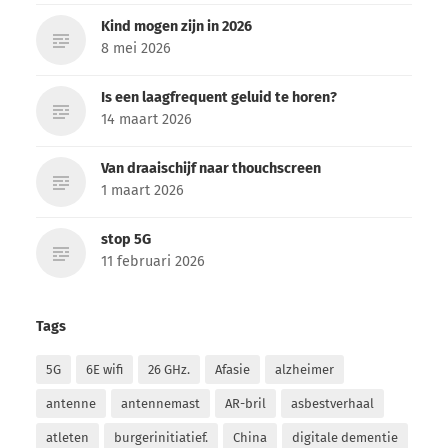
Kind mogen zijn in 2026
8 mei 2026
Is een laagfrequent geluid te horen?
14 maart 2026
Van draaischijf naar thouchscreen
1 maart 2026
stop 5G
11 februari 2026
Tags
5G
6E wifi
26 GHz.
Afasie
alzheimer
antenne
antennemast
AR-bril
asbestverhaal
atleten
burgerinitiatief.
China
digitale dementie