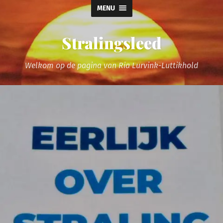
MENU
Stralingsleed
Welkom op de pagina van Ria Lurvink-Luttikhold