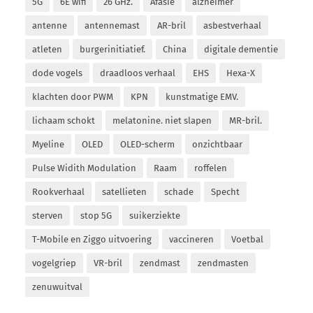
5G
6E wifi
26 GHz.
Afasie
alzheimer
antenne
antennemast
AR-bril
asbestverhaal
atleten
burgerinitiatief.
China
digitale dementie
dode vogels
draadloos verhaal
EHS
Hexa-X
klachten door PWM
KPN
kunstmatige EMV.
lichaam schokt
melatonine. niet slapen
MR-bril.
Myeline
OLED
OLED-scherm
onzichtbaar
Pulse Widith Modulation
Raam
roffelen
Rookverhaal
satellieten
schade
Specht
sterven
stop 5G
suikerziekte
T-Mobile en Ziggo uitvoering
vaccineren
Voetbal
vogelgriep
VR-bril
zendmast
zendmasten
zenuwuitval