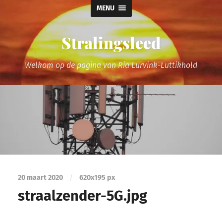
MENU
Stralingsleed
Welkom op de pagina van Ria Lurvink-Luttikhold
20 maart 2020
/
620
x
195 px
straalzender-5G.jpg