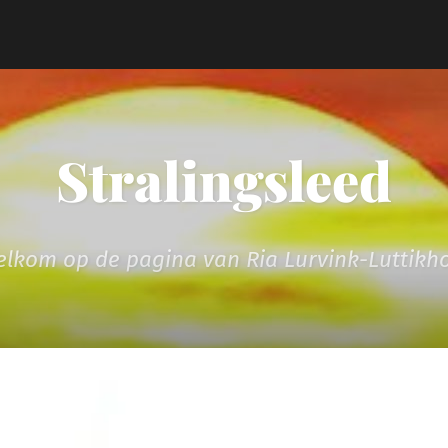
Stralingsleed
lkom op de pagina van Ria Lurvink-Luttikh