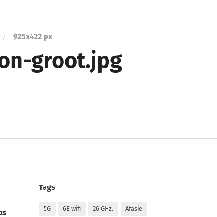
/
925
x
422 px
on-groot.jpg
Tags
5G
6E wifi
26 GHz.
Afasie
os