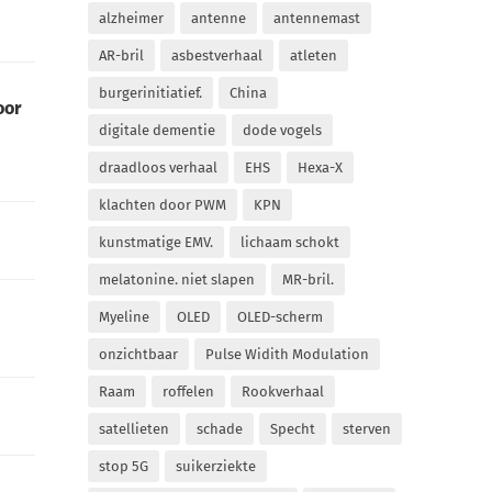
alzheimer
antenne
antennemast
AR-bril
asbestverhaal
atleten
burgerinitiatief.
China
oor
digitale dementie
dode vogels
draadloos verhaal
EHS
Hexa-X
klachten door PWM
KPN
kunstmatige EMV.
lichaam schokt
melatonine. niet slapen
MR-bril.
Myeline
OLED
OLED-scherm
onzichtbaar
Pulse Widith Modulation
Raam
roffelen
Rookverhaal
satellieten
schade
Specht
sterven
stop 5G
suikerziekte