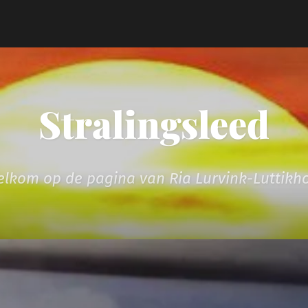
Stralingsleed
lkom op de pagina van Ria Lurvink-Luttikh