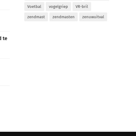
Voetbal
vogelgriep
VR-bril
zendmast
zendmasten
zenuwuitval
d te