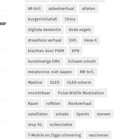
AR-bril
asbestverhaal
atleten
burgerinitiatief.
China
oor
digitale dementie
dode vogels
draadloos verhaal
EHS
Hexa-X
klachten door PWM
KPN
kunstmatige EMV.
lichaam schokt
melatonine. niet slapen
MR-bril.
Myeline
OLED
OLED-scherm
onzichtbaar
Pulse Widith Modulation
Raam
roffelen
Rookverhaal
satellieten
schade
Specht
sterven
stop 5G
suikerziekte
T-Mobile en Ziggo uitvoering
vaccineren