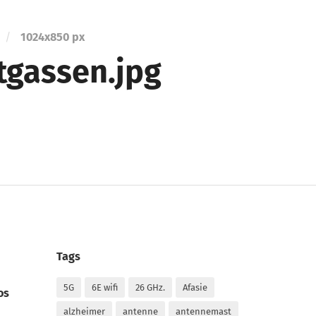
/
1024
x
850 px
tgassen.jpg
Tags
5G
6E wifi
26 GHz.
Afasie
os
alzheimer
antenne
antennemast