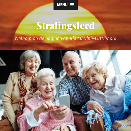
MENU
Stralingsleed
Welkom op de pagina van Ria Lurvink-Luttikhold