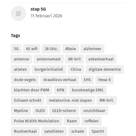
stop 5G
11 februari 2026
Tags
5G
6E wifi
26 GHz.
Afasie
alzheimer
antenne
antennemast
AR-bril
asbestverhaal
atleten
burgerinitiatief.
China
digitale dementie
dode vogels
draadloos verhaal
EHS
Hexa-X
klachten door PWM
KPN
kunstmatige EMV.
lichaam schokt
melatonine. niet slapen
MR-bril.
Myeline
OLED
OLED-scherm
onzichtbaar
Pulse Widith Modulation
Raam
roffelen
Rookverhaal
satellieten
schade
Specht