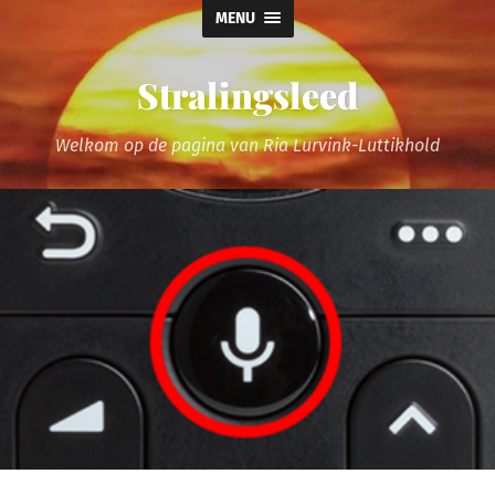
MENU
Stralingsleed
Welkom op de pagina van Ria Lurvink-Luttikhold