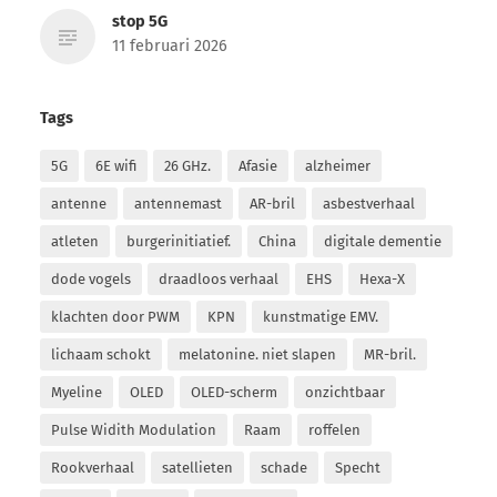
stop 5G
11 februari 2026
Tags
5G
6E wifi
26 GHz.
Afasie
alzheimer
antenne
antennemast
AR-bril
asbestverhaal
atleten
burgerinitiatief.
China
digitale dementie
dode vogels
draadloos verhaal
EHS
Hexa-X
klachten door PWM
KPN
kunstmatige EMV.
lichaam schokt
melatonine. niet slapen
MR-bril.
Myeline
OLED
OLED-scherm
onzichtbaar
Pulse Widith Modulation
Raam
roffelen
Rookverhaal
satellieten
schade
Specht