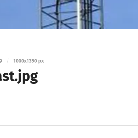
19
/
1000
x
1350 px
st.jpg