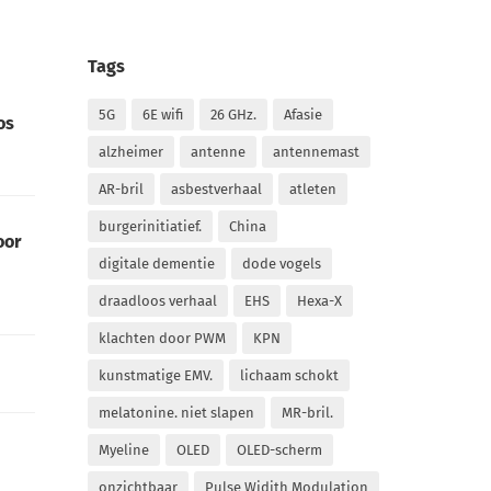
Tags
5G
6E wifi
26 GHz.
Afasie
os
alzheimer
antenne
antennemast
AR-bril
asbestverhaal
atleten
burgerinitiatief.
China
oor
digitale dementie
dode vogels
draadloos verhaal
EHS
Hexa-X
klachten door PWM
KPN
kunstmatige EMV.
lichaam schokt
melatonine. niet slapen
MR-bril.
Myeline
OLED
OLED-scherm
onzichtbaar
Pulse Widith Modulation