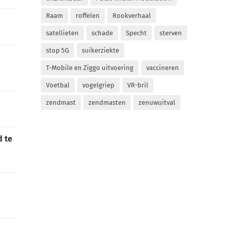
Raam
roffelen
Rookverhaal
satellieten
schade
Specht
sterven
stop 5G
suikerziekte
T-Mobile en Ziggo uitvoering
vaccineren
Voetbal
vogelgriep
VR-bril
zendmast
zendmasten
zenuwuitval
d te