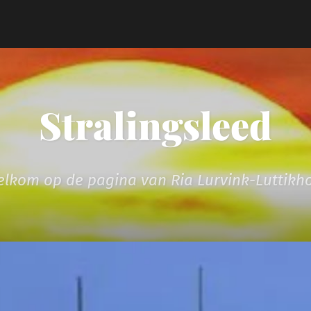
Stralingsleed
lkom op de pagina van Ria Lurvink-Luttikh