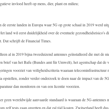
atieve invloed heeft op mens, dier, plant en milieu;
n de eerste landen in Europa waar 5G op grote schaal in 2019 werd uitge
 Het land wil eerst duidelijkheid over de eventuele gezondheidsrisico’s 
. Dat schrijft de Financial Times.
alleen al in 2019 bijna tweeduizend antennes geïnstalleerd die met de n
 brief van het Bafu (Bundes amt für Umwelt), het agentschap dat de v
eringen voorziet van veiligheidscriteria waaraan telecominfrastructuur
ria opstellen, zonder verder onderzoek te doen naar de impact van de 5G
paratuur dan monitoren en van een licentie voorzien.
t er geen wereldwijde aanvaarde standaard is waaraan de 5G-antennes 
m zelf tests gaan opzetten en dat zal tijd kosten. Zwitserland heeft du