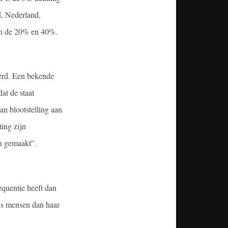
d, Nederland,
en de 20% en 40%.
oerd. Een bekende
at de staat
an blootstelling aan
ing zijn
jn gemaakt”.
equentie heeft dan
ons mensen dan haar