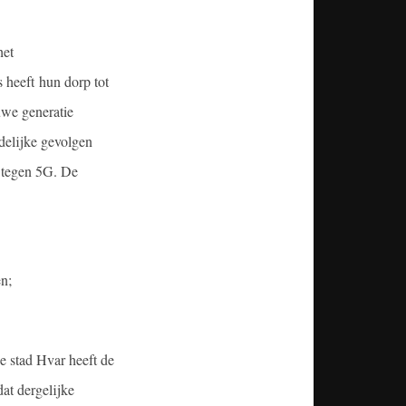
het
 heeft hun dorp tot
uwe generatie
delijke gevolgen
g tegen 5G. De
en;
e stad Hvar heeft de
dat dergelijke