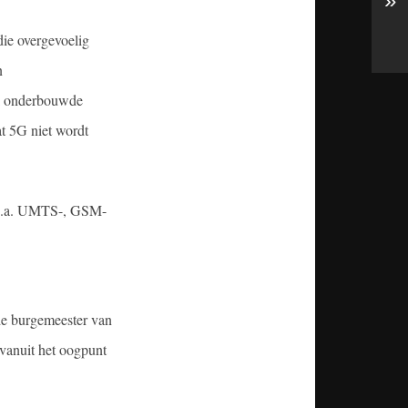
»
die overgevoelig
n
jk onderbouwde
at 5G niet wordt
n o.a. UMTS-, GSM-
de burgemeester van
 vanuit het oogpunt