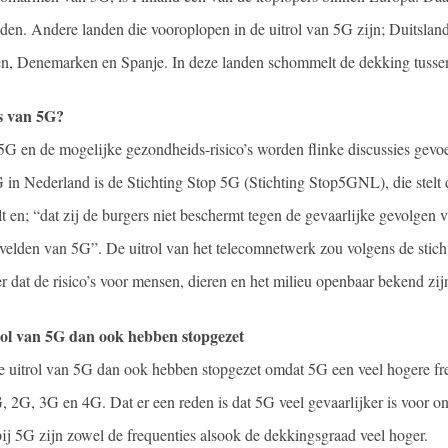
den. Andere landen die vooroplopen in de uitrol van 5G zijn; Duitslan
, Denemarken en Spanje. In deze landen schommelt de dekking tuss
’s van 5G?
G en de mogelijke gezondheids-risico’s worden flinke discussies gev
 in Nederland is de Stichting Stop 5G (Stichting Stop5GNL), die stelt d
 en; “dat zij de burgers niet beschermt tegen de gevaarlijke gevolgen v
velden van 5G”. De uitrol van het telecomnetwerk zou volgens de sticht
 dat de risico’s voor mensen, dieren en het milieu openbaar bekend zi
trol van 5G dan ook hebben stopgezet
de uitrol van 5G dan ook hebben stopgezet omdat 5G een veel hogere fr
, 2G, 3G en 4G. Dat er een reden is dat 5G veel gevaarlijker is voor 
ij 5G zijn zowel de frequenties alsook de dekkingsgraad veel hoger.