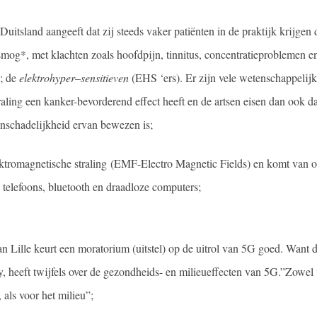
Duitsland aangeeft dat zij steeds vaker patiënten in de praktijk krijgen 
smog*, met klachten zoals hoofdpijn, tinnitus, concentratieproblemen e
n; de
elektrohyper
–
sensitieven
(EHS ‘ers). Er zijn vele wetenschappeli
raling een kanker-bevorderend effect heeft en de artsen eisen dan ook d
 onschadelijkheid ervan bewezen is;
ektromagnetische straling (EMF-Electro Magnetic Fields) en komt va
telefoons, bluetooth en draadloze computers;
 Lille keurt een moratorium (uitstel) op de uitrol van 5G goed. Want 
y, heeft twijfels over de gezondheids- en milieueffecten van 5G.”Zowel
als voor het milieu”;