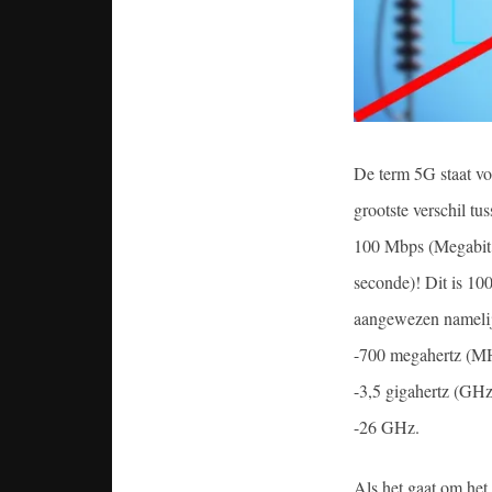
De term 5G staat vo
grootste verschil tu
100 Mbps (Megabit 
seconde)! Dit is 10
aangewezen namelij
-700 megahertz (M
-3,5 gigahertz (GHz
-26 GHz.
Als het gaat om he