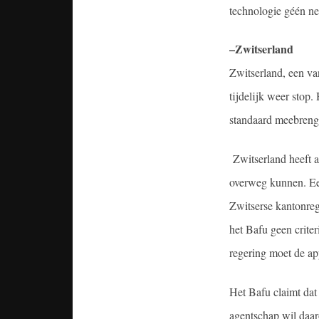
technologie géén neg
–
Zwitserland
Zwitserland, een va
tijdelijk weer stop.
standaard meebrengt
Zwitserland heeft 
overweg kunnen. Een
Zwitserse kantonreg
het Bafu geen crite
regering moet de ap
Het Bafu claimt da
agentschap wil daaro