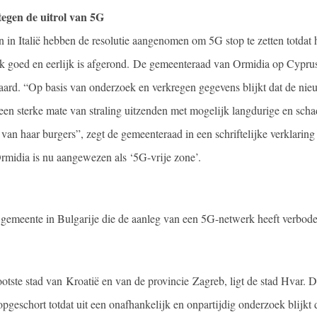
 tegen de uitrol van 5G
 in Italië hebben de resolutie aangenomen om 5G stop te zetten totdat 
k goed en eerlijk is afgerond. De gemeenteraad van Ormidia op Cyprus
aard. “Op basis van onderzoek en verkregen gegevens blijkt dat de nie
en sterke mate van straling uitzenden met mogelijk langdurige en scha
van haar burgers”, zegt de gemeenteraad in een schriftelijke verklarin
midia is nu aangewezen als ‘5G-vrije zone’.
e gemeente in Bulgarije die de aanleg van een 5G-netwerk heeft verbod
otste stad van Kroatië en van de provincie Zagreb, ligt de stad Hvar. D
pgeschort totdat uit een onafhankelijk en onpartijdig onderzoek blijkt 