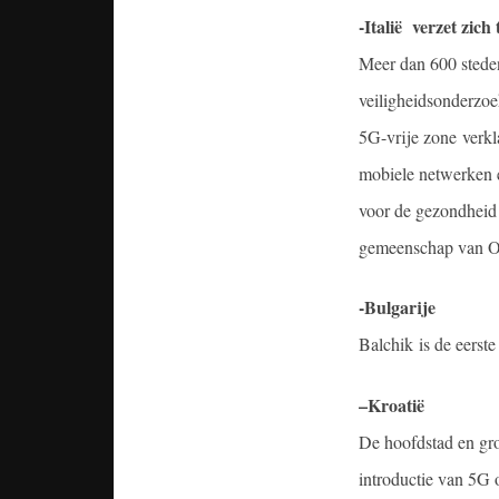
-Italië
verzet zich
Meer dan 600 steden
veiligheidsonderzoe
5G-vrije zone verkl
mobiele netwerken e
voor de gezondheid 
gemeenschap van Or
-Bulgarije
Balchik is de eerst
–
Kroatië
De hoofdstad en gro
introductie van 5G o