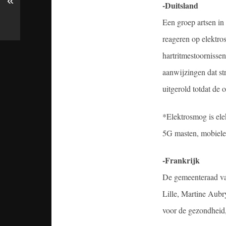
«
-Duitsland
Een groep artsen in 
reageren op elektro
hartritmestoornisse
aanwijzingen dat st
uitgerold totdat de
*Elektrosmog is el
5G masten, mobiele 
-Frankrijk
De gemeenteraad van
Lille, Martine Aubr
voor de gezondheid, 