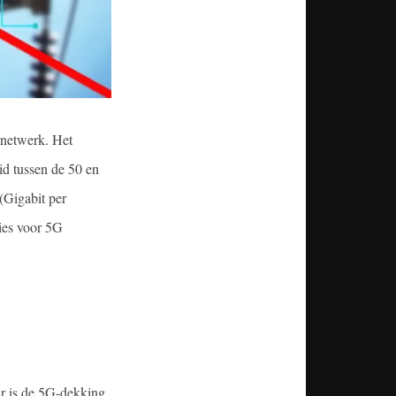
-netwerk. Het
id tussen de 50 en
(Gigabit per
ies voor 5G
r is de 5G-dekking