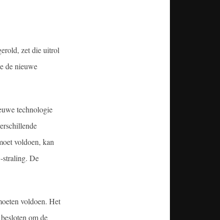
rold, zet die uitrol
die de nieuwe
ieuwe technologie
erschillende
 moet voldoen, kan
-straling. De
moeten voldoen. Het
s besloten om de