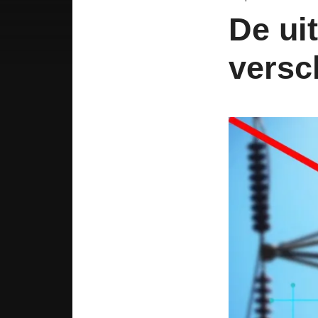
De ui
versc