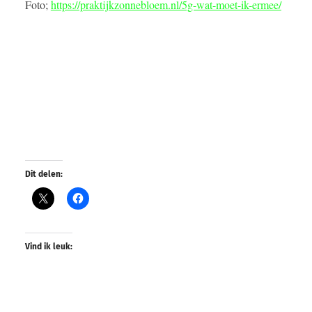
Foto;
https://praktijkzonnebloem.nl/5g-wat-moet-ik-ermee/
Dit delen:
Vind ik leuk: