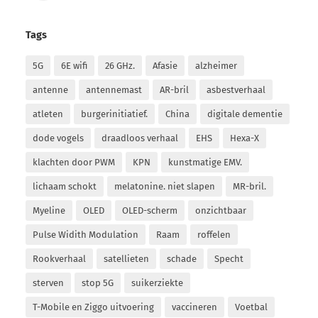
Tags
5G
6E wifi
26 GHz.
Afasie
alzheimer
antenne
antennemast
AR-bril
asbestverhaal
atleten
burgerinitiatief.
China
digitale dementie
dode vogels
draadloos verhaal
EHS
Hexa-X
klachten door PWM
KPN
kunstmatige EMV.
lichaam schokt
melatonine. niet slapen
MR-bril.
Myeline
OLED
OLED-scherm
onzichtbaar
Pulse Widith Modulation
Raam
roffelen
Rookverhaal
satellieten
schade
Specht
sterven
stop 5G
suikerziekte
T-Mobile en Ziggo uitvoering
vaccineren
Voetbal