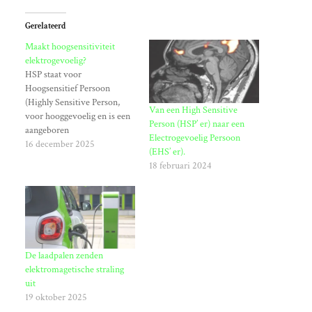
Gerelateerd
Maakt hoogsensitiviteit
elektrogevoelig?
HSP staat voor
Hoogsensitief Persoon
(Highly Sensitive Person,
Van een High Sensitive
voor hooggevoelig en is een
Person (HSP’ er) naar een
aangeboren
Electrogevoelig Persoon
persoonlijkheidskenmerk
16 december 2025
(EHS’ er).
waarbij iemand intenser
18 februari 2024
reageert op zowel interne
(gevoelens) als externe
(prikkels zoals geluid, licht)
stimuli, wat leidt tot een
diepere verwerking en
sneller overprikkeld raken
De laadpalen zenden
dan de gemiddelde mens.
elektromagetische straling
Ongeveer 15-20% van de
uit
mensen is…
19 oktober 2025