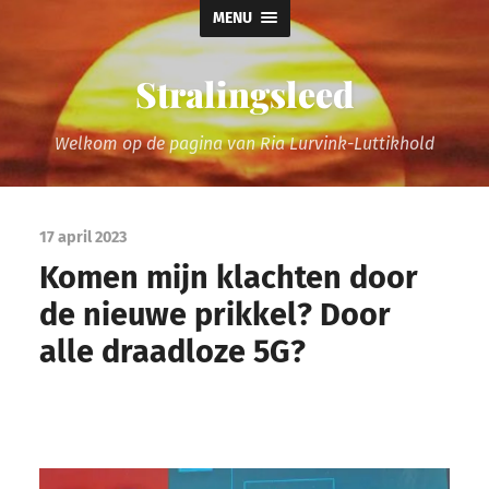
MENU
Stralingsleed
Welkom op de pagina van Ria Lurvink-Luttikhold
17 april 2023
Komen mijn klachten door
de nieuwe prikkel? Door
alle draadloze 5G?