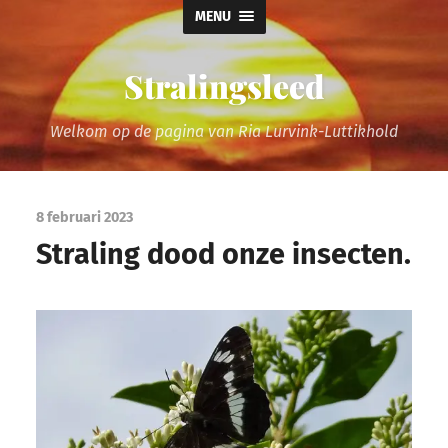
MENU
Stralingsleed
Welkom op de pagina van Ria Lurvink-Luttikhold
8 februari 2023
Straling dood onze insecten.