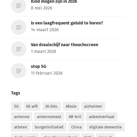
Kind mogen zijn in 2026
8 mei 2026
Is een laagfrequent geluid te horen?
14 maart 2026
Van draaischijf naar thouchscreen
1 maart 2026
stop 5G
11 februari 2026
Tags
5G
6E wifi
26 GHz.
Afasie
alzheimer
antenne
antennemast
AR-bril
asbestverhaal
atleten
burgerinitiatief.
China
digitale dementie