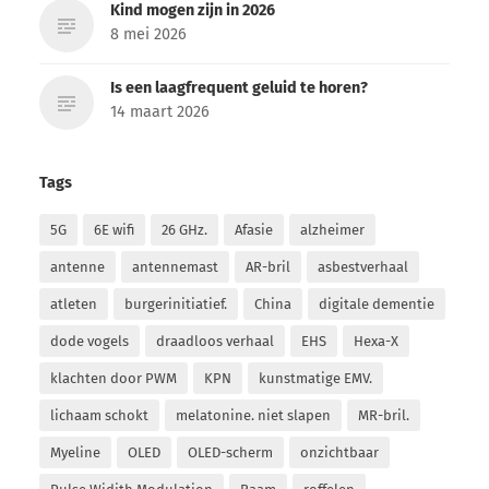
Kind mogen zijn in 2026
8 mei 2026
Is een laagfrequent geluid te horen?
14 maart 2026
Tags
5G
6E wifi
26 GHz.
Afasie
alzheimer
antenne
antennemast
AR-bril
asbestverhaal
atleten
burgerinitiatief.
China
digitale dementie
dode vogels
draadloos verhaal
EHS
Hexa-X
klachten door PWM
KPN
kunstmatige EMV.
lichaam schokt
melatonine. niet slapen
MR-bril.
Myeline
OLED
OLED-scherm
onzichtbaar