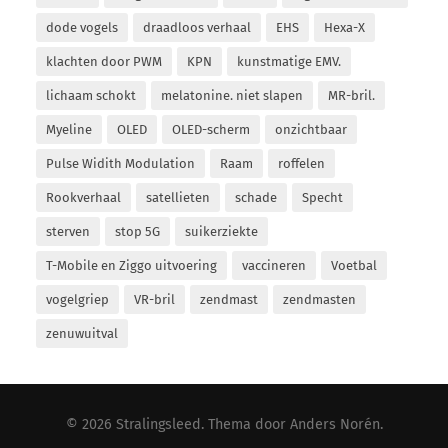
dode vogels
draadloos verhaal
EHS
Hexa-X
klachten door PWM
KPN
kunstmatige EMV.
lichaam schokt
melatonine. niet slapen
MR-bril.
Myeline
OLED
OLED-scherm
onzichtbaar
Pulse Widith Modulation
Raam
roffelen
Rookverhaal
satellieten
schade
Specht
sterven
stop 5G
suikerziekte
T-Mobile en Ziggo uitvoering
vaccineren
Voetbal
vogelgriep
VR-bril
zendmast
zendmasten
zenuwuitval
© 2026
Stralingsleed
. Thema door
Anders Norén
.