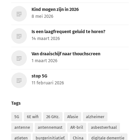
Kind mogen zijn in 2026
8 mei 2026
Is een laagfrequent geluid te horen?
14 maart 2026
Van draaischijf naar thouchscreen
1 maart 2026
stop 5G
11 februari 2026
Tags
5G
6E wifi
26 GHz.
Afasie
alzheimer
antenne
antennemast
AR-bril
asbestverhaal
atleten
burgerinitiatief.
China
digitale dementie