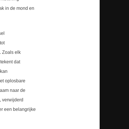
aak in de mond en
sel
tot
 Zoals elk
tekent dat
 kan
vet oplosbare
chaam naar de
, verwijderd
er een belangrijke