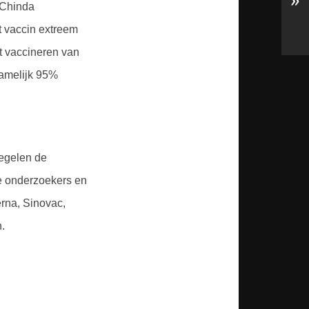
»
. Chinda
t vaccin extreem
et vaccineren van
namelijk 95%
regelen de
se onderzoekers en
erna, Sinovac,
.