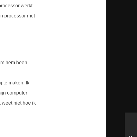
processor werkt
n processor met
.
l om hem heen
j te maken. Ik
mijn computer
 weet niet hoe ik