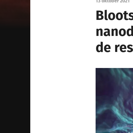
13 oktober 2021
Bloots
nanod
de res