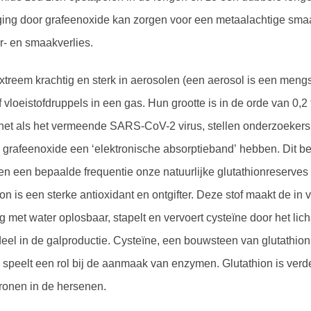
tiging door grafeenoxide kan zorgen voor een metaalachtige sm
ur- en smaakverlies.
xtreem krachtig en sterk in aerosolen (een aerosol is een meng
f vloeistofdruppels in een gas. Hun grootte is in de orde van 0,2 
net als het vermeende SARS-CoV-2 virus, stellen onderzoekers.
 grafeenoxide een ‘elektronische absorptieband’ hebben. Dit be
n een bepaalde frequentie onze natuurlijke glutathionreserves
on is een sterke antioxidant en ontgifter. Deze stof maakt de in 
ng met water oplosbaar, stapelt en vervoert cysteïne door het li
eel in de galproductie. Cysteïne, een bouwsteen van glutathion
speelt een rol bij de aanmaak van enzymen. Glutathion is verd
ronen in de hersenen.