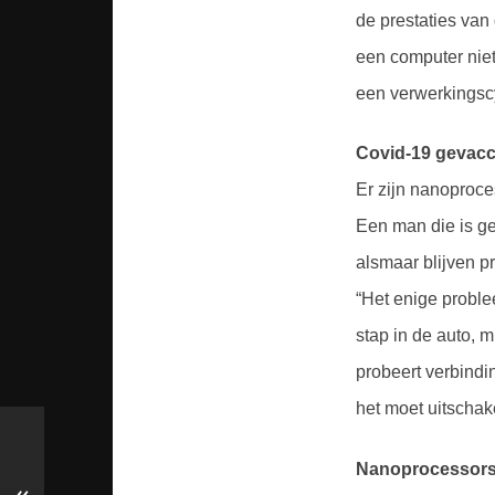
de prestaties van
een computer niet
een verwerkingscy
Covid-19 gevac
Er zijn nanoproce
Een man die is ge
alsmaar blijven 
“Het enige problee
stap in de auto, m
probeert verbindi
het moet uitschake
Nanoprocessor