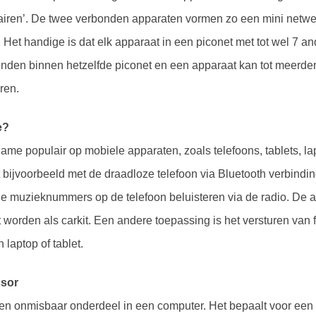
airen’. De twee verbonden apparaten vormen zo een mini netwe
Het handige is dat elk apparaat in een piconet met tot wel 7 a
nden binnen hetzelfde piconet en een apparaat kan tot meerder
oren.
e?
name populair op mobiele apparaten, zoals telefoons, tablets, la
t bijvoorbeeld met de draadloze telefoon via Bluetooth verbind
de muzieknummers op de telefoon beluisteren via de radio. De a
 worden als carkit. Een andere toepassing is het versturen van f
 laptop of tablet.
ssor
en onmisbaar onderdeel in een computer. Het bepaalt voor een 