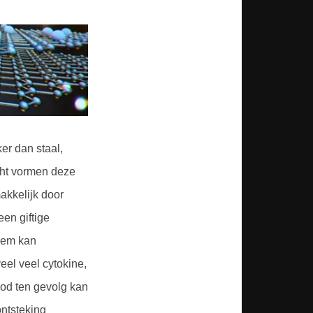
er dan staal,
cht vormen deze
akkelijk door
en giftige
eem kan
eel veel cytokine,
ood ten gevolg kan
ntsteking