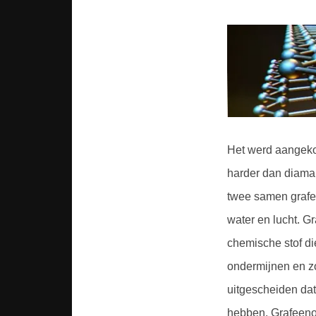
Het werd aangekon
harder dan diaman
twee samen grafee
water en lucht. G
chemische stof d
ondermijnen en zou
uitgescheiden dat
hebben. Grafeeno