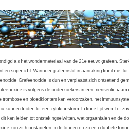
digd als het wondermateriaal van de 21e eeuw: grafeen. Sterk
t en superlicht. Wanneer grafeenstof in aanraking komt met lu
noxide. Grafeenoxide is dun en verplaatst zich ontzettend gem
rafeenoxide is volgens de onderzoekers in een mensenlichaam e
ie trombose en bloedklonters kan veroorzaken, het immuunsyst
 kunnen leiden tot een cytokinestorm. In korte tijd wordt er zov
 dit kan leiden tot ontstekingseiwitten, wat orgaanfalen en de d
xide zou zich opstapelen in de longen en zo een dubbele longo