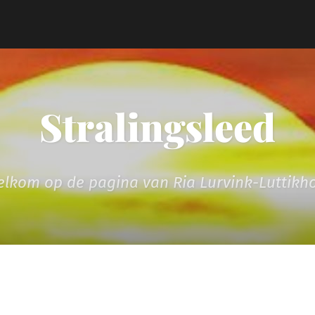
Stralingsleed
lkom op de pagina van Ria Lurvink-Luttikh