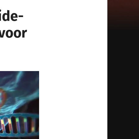
ide-
 voor