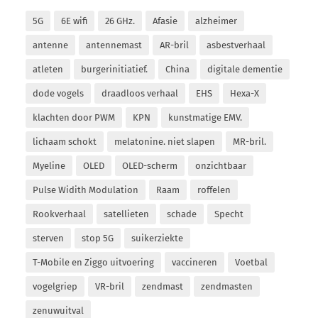
5G
6E wifi
26 GHz.
Afasie
alzheimer
antenne
antennemast
AR-bril
asbestverhaal
atleten
burgerinitiatief.
China
digitale dementie
dode vogels
draadloos verhaal
EHS
Hexa-X
klachten door PWM
KPN
kunstmatige EMV.
lichaam schokt
melatonine. niet slapen
MR-bril.
Myeline
OLED
OLED-scherm
onzichtbaar
Pulse Widith Modulation
Raam
roffelen
Rookverhaal
satellieten
schade
Specht
sterven
stop 5G
suikerziekte
T-Mobile en Ziggo uitvoering
vaccineren
Voetbal
vogelgriep
VR-bril
zendmast
zendmasten
zenuwuitval