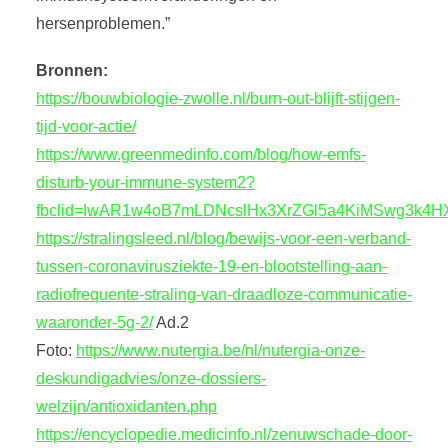
hersenproblemen.”
Bronnen:
https://bouwbiologie-zwolle.nl/burn-out-blijft-stijgen-
tijd-voor-actie/
https://www.greenmedinfo.com/blog/how-emfs-
disturb-your-immune-system2?
fbclid=IwAR1w4oB7mLDNcslHx3XrZGl5a4KiMSwg3k4
https://stralingsleed.nl/blog/bewijs-voor-een-verband-
tussen-coronavirusziekte-19-en-blootstelling-aan-
radiofrequente-straling-van-draadloze-communicatie-
waaronder-5g-2/
Ad.2
Foto:
https://www.nutergia.be/nl/nutergia-onze-
deskundigadvies/onze-dossiers-
welzijn/antioxidanten.php
https://encyclopedie.medicinfo.nl/zenuwschade-door-