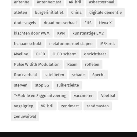
antenne
antennemast
AR-bril
asbestverhaal
atleten
burgerinitiatief.
China
digitale dementie
dode vogels
draadloos verhaal
EHS
Hexa-X
klachten door PWM
KPN
kunstmatige EMV.
lichaam schokt
melatonine. niet slapen
MR-bril.
Myeline
OLED
OLED-scherm
onzichtbaar
Pulse Widith Modulation
Raam
roffelen
Rookverhaal
satellieten
schade
Specht
sterven
stop 5G
suikerziekte
T-Mobile en Ziggo uitvoering
vaccineren
Voetbal
vogelgriep
VR-bril
zendmast
zendmasten
zenuwuitval