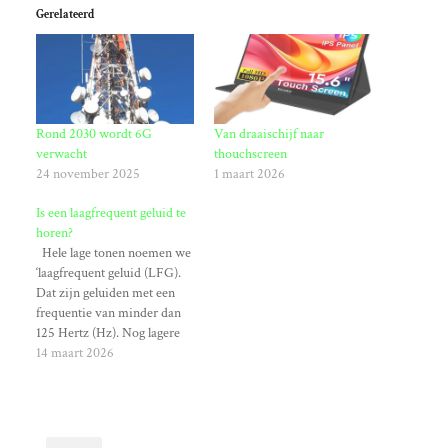
Gerelateerd
Rond 2030 wordt 6G
Van draaischijf naar
verwacht
thouchscreen
24 november 2025
1 maart 2026
Is een laagfrequent geluid te
horen?
Hele lage tonen noemen we
‘laagfrequent geluid (LFG).
Dat zijn geluiden met een
frequentie van minder dan
125 Hertz (Hz). Nog lagere
geluiden noemen we
14 maart 2026
‘infrasoon geluid’. Dat zijn
geluiden met een frequentie
van minder dan 20 Hz. Dit
geluid kun je niet horen,