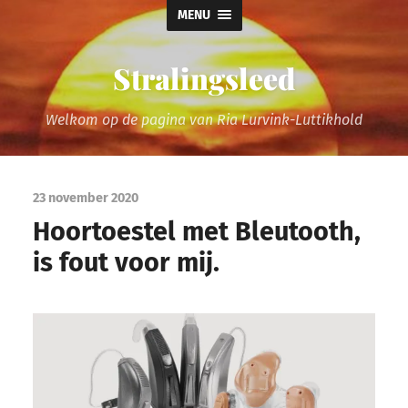
MENU
Stralingsleed
Welkom op de pagina van Ria Lurvink-Luttikhold
23 november 2020
Hoortoestel met Bleutooth,
is fout voor mij.