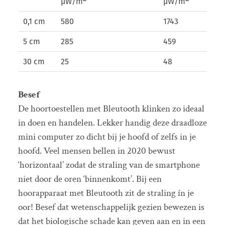
µW/m
µW/m
0,1 cm
580
1743
5 cm
285
459
30 cm
25
48
Besef
De hoortoestellen met Bleutooth klinken zo ideaal
in doen en handelen. Lekker handig deze draadloze
mini computer zo dicht bij je hoofd of zelfs in je
hoofd. Veel mensen bellen in 2020 bewust
‘horizontaal’ zodat de straling van de smartphone
niet door de oren ‘binnenkomt’. Bij een
hoorapparaat met Bleutooth zit de straling ín je
oor! Besef dat wetenschappelijk gezien bewezen is
dat het biologische schade kan geven aan en in een